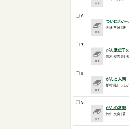
6
ついにわか
天林 常雄∥著 -- 
7
がん遺伝子
黒木 登志夫∥著 -
8
がんと人間
杉村 隆∥〔ほか〕著
9
がんの常識
竹中 文良∥著 -- 