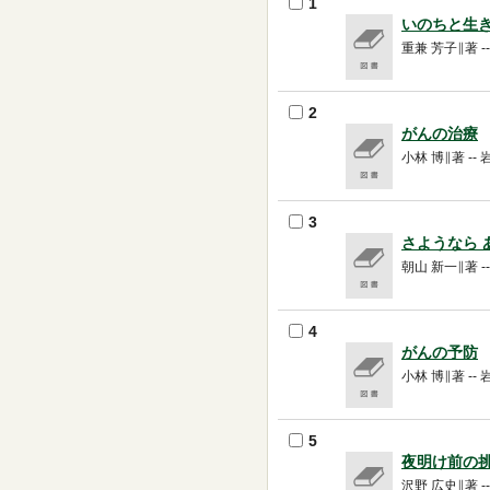
1
いのちと生
重兼 芳子∥著 -- 
2
がんの治療
小林 博∥著 -- 岩
3
さようなら 
朝山 新一∥著 -- 
4
がんの予防
小林 博∥著 -- 岩
5
夜明け前の
沢野 広史∥著 -- 