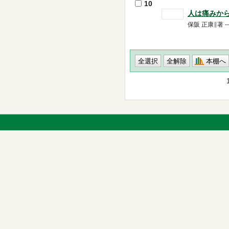
10
人は痛みか
保阪 正康∥著 -
本棚へ