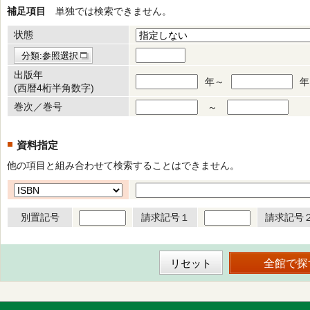
補足項目
単独では検索できません。
状態
分類:参照選択
出版年
年～
年
(西暦4桁半角数字)
巻次／巻号
～
資料指定
他の項目と組み合わせて検索することはできません。
別置記号
請求記号１
請求記号